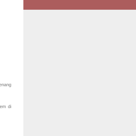
Tenang
tem di