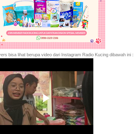
vers bisa lihat berupa video dari Instagram Radio Kucing dibawah ini :