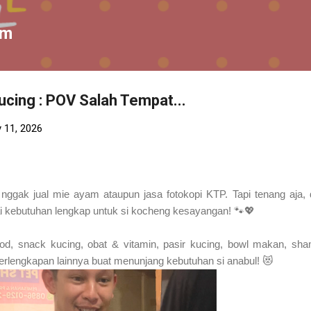
Skip to main content
om
ucing : POV Salah Tempat...
 11, 2026
ggak jual mie ayam ataupun jasa fotokopi KTP. Tapi tenang aja, d
 kebutuhan lengkap untuk si kocheng kesayangan! 🐾💖
food, snack kucing, obat & vitamin, pasir kucing, bowl makan, sh
erlengkapan lainnya buat menunjang kebutuhan si anabul! 😻