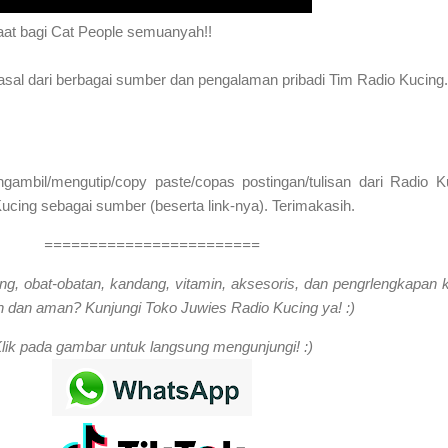
aat bagi Cat People semuanyah!!
rasal dari berbagai sumber dan pengalaman pribadi Tim Radio Kucing.
mbil/mengutip/copy paste/copas postingan/tulisan dari Radio K
cing sebagai sumber (beserta link-nya). Terimakasih.
========================
ng, obat-obatan, kandang, vitamin, aksesoris, dan pengrlengkapan 
 dan aman? Kunjungi Toko Juwies Radio Kucing ya! :)
lik pada gambar untuk langsung mengunjungi! :)