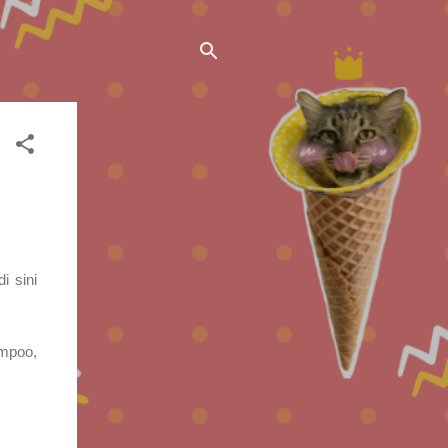
i sini
ampoo,