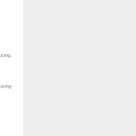
ucing,
kucing