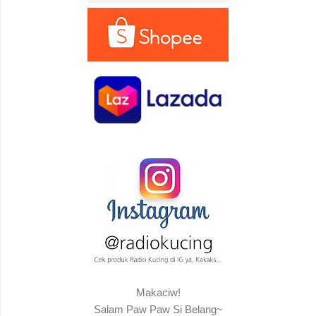
Makaciw!
Salam Paw Paw Si Belang~