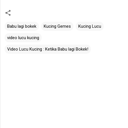
Babu lagi bokek
Kucing Gemes
Kucing Lucu
video lucu kucing
Video Lucu Kucing : Ketika Babu lagi Bokek!
C
o
m
m
e
n
t
s