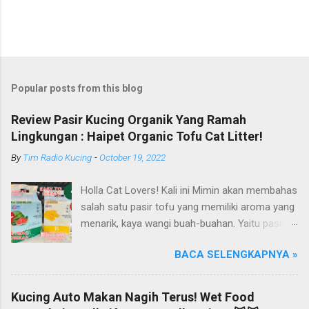
Popular posts from this blog
Review Pasir Kucing Organik Yang Ramah
Lingkungan : Haipet Organic Tofu Cat Litter!
By
Tim Radio Kucing
-
October 19, 2022
Holla Cat Lovers! Kali ini Mimin akan membahas
salah satu pasir tofu yang memiliki aroma yang
menarik, kaya wangi buah-buahan. Yaitu pasir
kucing Organik Haipet Organic Tofu Cat Litter!
BACA SELENGKAPNYA »
Haipet merupakan salah satu merk produk
kucing yang diproduksi oleh PT. Arthacat Tirta
Surya, Indonesia. Perusahaan ini bergerak di
Kucing Auto Makan Nagih Terus! Wet Food
bidang produk perlengkapan kucing, seperti Cat