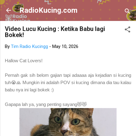
Skip to main content
RadioKucing.com
Video Lucu Kucing : Ketika Babu lagi
Bokek!
By
Tim Radio Kucingg
-
May 10, 2026
Hallow Cat Lovers!
Pernah gak sih belom gajian tapi adaaaa aja kejadian si kucing
tuh😭🙏 Mungkin ini adalah POV si kucing dimana dia tau kalau
babu nya ini lagi bokek :)
Gapapa lah ya, yang penting sayang😻😻