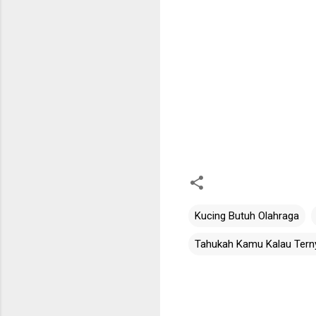
Kucing Butuh Olahraga
Tahukah Kamu Kalau Terny
C
o