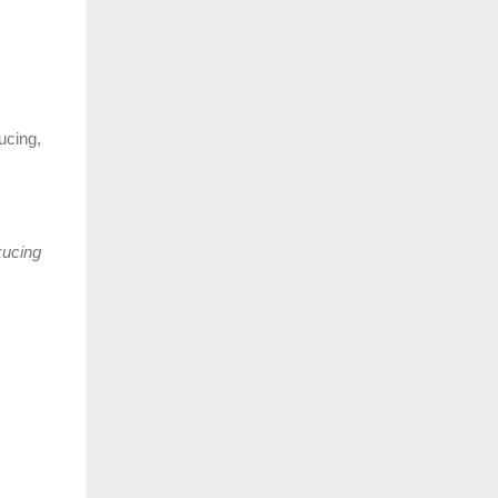
ucing,
kucing