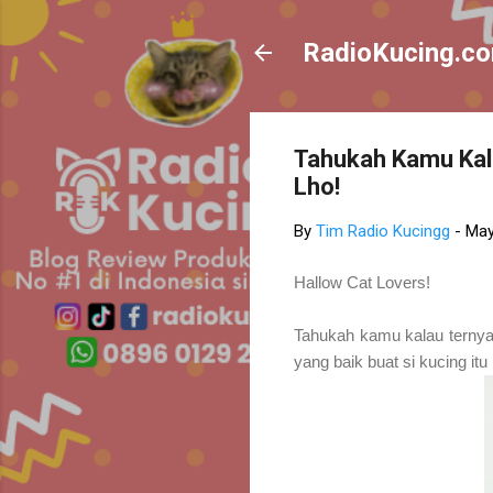
RadioKucing.c
Tahukah Kamu Kal
Lho!
By
Tim Radio Kucingg
-
May
Hallow Cat Lovers!
Tahukah kamu kalau ternyat
yang baik buat si kucing it