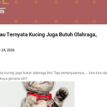
Skip to main content
om
au Ternyata Kucing Juga Butuh Olahraga,
 24, 2026
a kucing juga butuh olahraga lho! Tapi pertanyaannya… kira-kira ol
u kaya gimana sih?