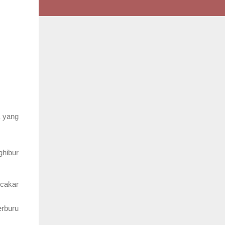
a yang
hibur
ncakar
erburu