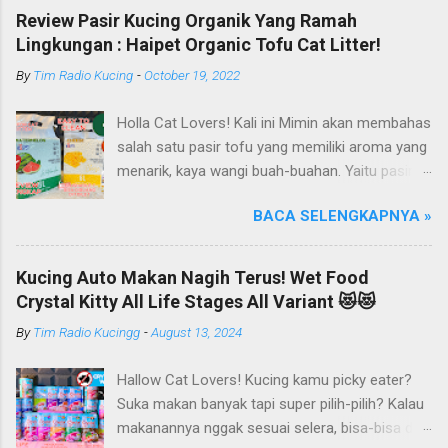
Review Pasir Kucing Organik Yang Ramah
Lingkungan : Haipet Organic Tofu Cat Litter!
By
Tim Radio Kucing
-
October 19, 2022
Holla Cat Lovers! Kali ini Mimin akan membahas
salah satu pasir tofu yang memiliki aroma yang
menarik, kaya wangi buah-buahan. Yaitu pasir
kucing Organik Haipet Organic Tofu Cat Litter!
BACA SELENGKAPNYA »
Haipet merupakan salah satu merk produk
kucing yang diproduksi oleh PT. Arthacat Tirta
Surya, Indonesia. Perusahaan ini bergerak di
Kucing Auto Makan Nagih Terus! Wet Food
bidang produk perlengkapan kucing, seperti Cat
Crystal Kitty All Life Stages All Variant 😻😻
Tree Furniture, Cat Accessories, Cat Food, Cat
By
Tim Radio Kucingg
-
August 13, 2024
Litter, Cat Sandbox/Cat Litter, dan lain-lain.
Beberapa produk yang sudah dikenal terlebih
Hallow Cat Lovers! Kucing kamu picky eater?
dahulu dari PT. Arthacat Tirta Surya ini, ada
Suka makan banyak tapi super pilih-pilih? Kalau
Arthacat Cat Litter, Sandbox/Cat Litter, Cat
makanannya nggak sesuai selera, bisa-bisa dia
Tree, Snack, Pet Bowl, Stratcher, dan masih