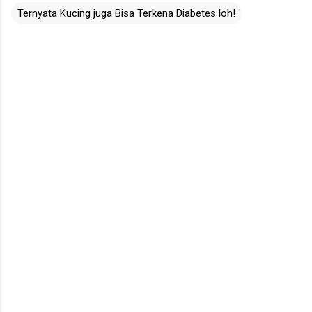
Ternyata Kucing juga Bisa Terkena Diabetes loh!
C
o
m
m
e
n
t
s