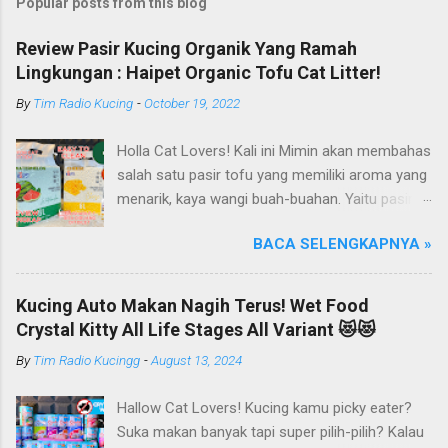
Popular posts from this blog
Review Pasir Kucing Organik Yang Ramah
Lingkungan : Haipet Organic Tofu Cat Litter!
By
Tim Radio Kucing
-
October 19, 2022
Holla Cat Lovers! Kali ini Mimin akan membahas
salah satu pasir tofu yang memiliki aroma yang
menarik, kaya wangi buah-buahan. Yaitu pasir
kucing Organik Haipet Organic Tofu Cat Litter!
BACA SELENGKAPNYA »
Haipet merupakan salah satu merk produk
kucing yang diproduksi oleh PT. Arthacat Tirta
Surya, Indonesia. Perusahaan ini bergerak di
Kucing Auto Makan Nagih Terus! Wet Food
bidang produk perlengkapan kucing, seperti Cat
Crystal Kitty All Life Stages All Variant 😻😻
Tree Furniture, Cat Accessories, Cat Food, Cat
By
Tim Radio Kucingg
-
August 13, 2024
Litter, Cat Sandbox/Cat Litter, dan lain-lain.
Beberapa produk yang sudah dikenal terlebih
Hallow Cat Lovers! Kucing kamu picky eater?
dahulu dari PT. Arthacat Tirta Surya ini, ada
Suka makan banyak tapi super pilih-pilih? Kalau
Arthacat Cat Litter, Sandbox/Cat Litter, Cat