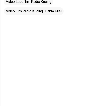
Video Lucu Tim Radio Kucing
Video Tim Radio Kucing : Fakta Gila!
C
o
m
m
e
n
t
s