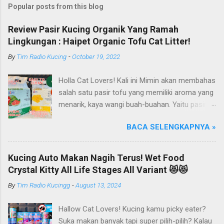
Popular posts from this blog
Review Pasir Kucing Organik Yang Ramah
Lingkungan : Haipet Organic Tofu Cat Litter!
By
Tim Radio Kucing
-
October 19, 2022
Holla Cat Lovers! Kali ini Mimin akan membahas
salah satu pasir tofu yang memiliki aroma yang
menarik, kaya wangi buah-buahan. Yaitu pasir
kucing Organik Haipet Organic Tofu Cat Litter!
BACA SELENGKAPNYA »
Haipet merupakan salah satu merk produk
kucing yang diproduksi oleh PT. Arthacat Tirta
Surya, Indonesia. Perusahaan ini bergerak di
Kucing Auto Makan Nagih Terus! Wet Food
bidang produk perlengkapan kucing, seperti Cat
Crystal Kitty All Life Stages All Variant 😻😻
Tree Furniture, Cat Accessories, Cat Food, Cat
By
Tim Radio Kucingg
-
August 13, 2024
Litter, Cat Sandbox/Cat Litter, dan lain-lain.
Beberapa produk yang sudah dikenal terlebih
Hallow Cat Lovers! Kucing kamu picky eater?
dahulu dari PT. Arthacat Tirta Surya ini, ada
Suka makan banyak tapi super pilih-pilih? Kalau