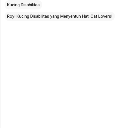
Kucing Disabilitas
Roy! Kucing Disabilitas yang Menyentuh Hati Cat Lovers!
C
o
m
m
e
n
t
s