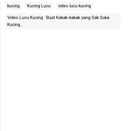
kucing
Kucing Lucu
video lucu kucing
Video Lucu Kucing : Buat Kakak-kakak yang Gak Suka
Kucing...
C
o
m
m
e
n
t
s