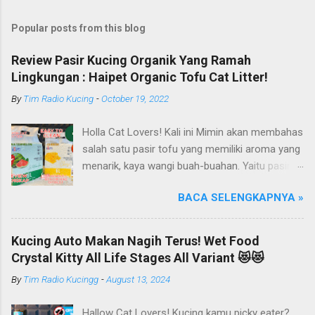
Popular posts from this blog
Review Pasir Kucing Organik Yang Ramah
Lingkungan : Haipet Organic Tofu Cat Litter!
By
Tim Radio Kucing
-
October 19, 2022
Holla Cat Lovers! Kali ini Mimin akan membahas
salah satu pasir tofu yang memiliki aroma yang
menarik, kaya wangi buah-buahan. Yaitu pasir
kucing Organik Haipet Organic Tofu Cat Litter!
BACA SELENGKAPNYA »
Haipet merupakan salah satu merk produk
kucing yang diproduksi oleh PT. Arthacat Tirta
Surya, Indonesia. Perusahaan ini bergerak di
Kucing Auto Makan Nagih Terus! Wet Food
bidang produk perlengkapan kucing, seperti Cat
Crystal Kitty All Life Stages All Variant 😻😻
Tree Furniture, Cat Accessories, Cat Food, Cat
By
Tim Radio Kucingg
-
August 13, 2024
Litter, Cat Sandbox/Cat Litter, dan lain-lain.
Beberapa produk yang sudah dikenal terlebih
Hallow Cat Lovers! Kucing kamu picky eater?