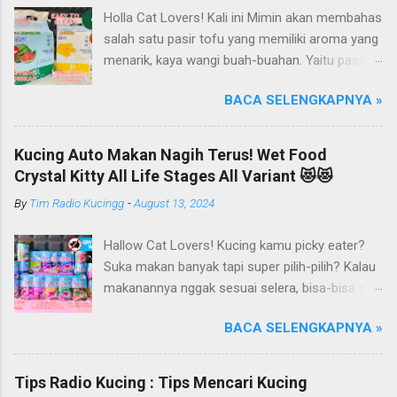
Holla Cat Lovers! Kali ini Mimin akan membahas
salah satu pasir tofu yang memiliki aroma yang
menarik, kaya wangi buah-buahan. Yaitu pasir
kucing Organik Haipet Organic Tofu Cat Litter!
BACA SELENGKAPNYA »
Haipet merupakan salah satu merk produk
kucing yang diproduksi oleh PT. Arthacat Tirta
Surya, Indonesia. Perusahaan ini bergerak di
Kucing Auto Makan Nagih Terus! Wet Food
bidang produk perlengkapan kucing, seperti Cat
Crystal Kitty All Life Stages All Variant 😻😻
Tree Furniture, Cat Accessories, Cat Food, Cat
By
Tim Radio Kucingg
-
August 13, 2024
Litter, Cat Sandbox/Cat Litter, dan lain-lain.
Beberapa produk yang sudah dikenal terlebih
Hallow Cat Lovers! Kucing kamu picky eater?
dahulu dari PT. Arthacat Tirta Surya ini, ada
Suka makan banyak tapi super pilih-pilih? Kalau
Arthacat Cat Litter, Sandbox/Cat Litter, Cat
makanannya nggak sesuai selera, bisa-bisa dia
Tree, Snack, Pet Bowl, Stratcher, dan masih
gak mau makan dan malah ngejauhin
banyak yang lainnya. Untuk merk Haipet sendiri,
BACA SELENGKAPNYA »
makanannya. Pokoknya si Kucing bakal selektif
ternyata ga cuman jadi merk pasir tofu dari PT
banget deh kalau soal makanan deh! Duh, agak
Arthacat Tirta Surya, tapi merk Haipet juga ada
repot ya.. Nah, kucing kamu pernah kayak gitu
produk sandbox atau litter box-nya juga.
Tips Radio Kucing : Tips Mencari Kucing
gak, Cat Lovers? Eits, tapi jangan khawatir