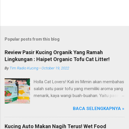
Popular posts from this blog
Review Pasir Kucing Organik Yang Ramah
Lingkungan : Haipet Organic Tofu Cat Litter!
By
Tim Radio Kucing
-
October 19, 2022
Holla Cat Lovers! Kali ini Mimin akan membahas
salah satu pasir tofu yang memiliki aroma yang
menarik, kaya wangi buah-buahan. Yaitu pasir
kucing Organik Haipet Organic Tofu Cat Litter!
BACA SELENGKAPNYA »
Haipet merupakan salah satu merk produk
kucing yang diproduksi oleh PT. Arthacat Tirta
Surya, Indonesia. Perusahaan ini bergerak di
Kucing Auto Makan Nagih Terus! Wet Food