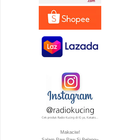
Makaciw!
Salam Paw Paw Si Belang~