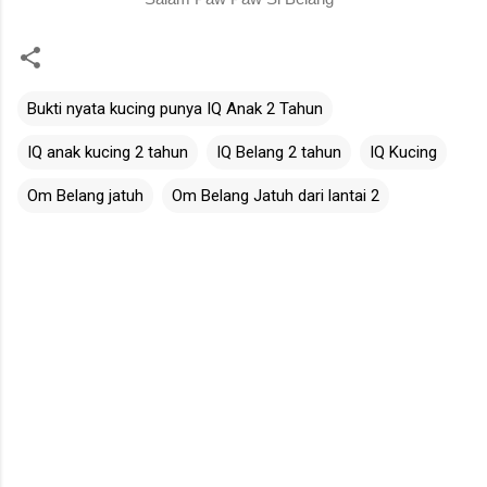
Bukti nyata kucing punya IQ Anak 2 Tahun
IQ anak kucing 2 tahun
IQ Belang 2 tahun
IQ Kucing
Om Belang jatuh
Om Belang Jatuh dari lantai 2
C
o
m
m
e
n
t
s