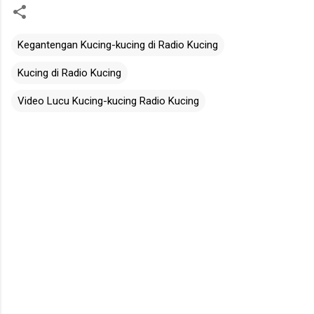
Kegantengan Kucing-kucing di Radio Kucing
Kucing di Radio Kucing
Video Lucu Kucing-kucing Radio Kucing
C
o
m
m
e
n
t
s