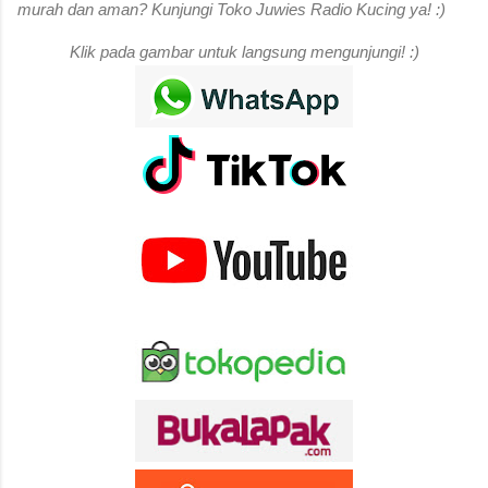
murah dan aman? Kunjungi Toko Juwies Radio Kucing ya! :)
Klik pada gambar untuk langsung mengunjungi! :)