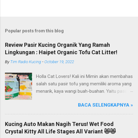
Popular posts from this blog
Review Pasir Kucing Organik Yang Ramah
Lingkungan : Haipet Organic Tofu Cat Litter!
By
Tim Radio Kucing
-
October 19, 2022
Holla Cat Lovers! Kali ini Mimin akan membahas
salah satu pasir tofu yang memiliki aroma yang
menarik, kaya wangi buah-buahan. Yaitu pasir
kucing Organik Haipet Organic Tofu Cat Litter!
BACA SELENGKAPNYA »
Haipet merupakan salah satu merk produk
kucing yang diproduksi oleh PT. Arthacat Tirta
Surya, Indonesia. Perusahaan ini bergerak di
Kucing Auto Makan Nagih Terus! Wet Food
bidang produk perlengkapan kucing, seperti Cat
Crystal Kitty All Life Stages All Variant 😻😻
Tree Furniture, Cat Accessories, Cat Food, Cat