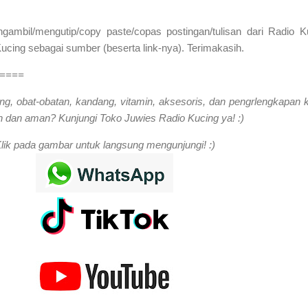
mbil/mengutip/copy paste/copas postingan/tulisan dari Radio K
cing sebagai sumber (beserta link-nya). Terimakasih.
====
ng, obat-obatan, kandang, vitamin, aksesoris, dan pengrlengkapan 
 dan aman? Kunjungi Toko Juwies Radio Kucing ya! :)
lik pada gambar untuk langsung mengunjungi! :)