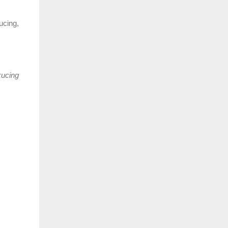
ucing,
kucing