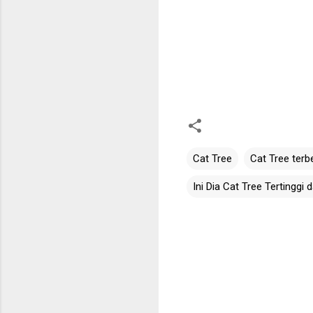
Cat Tree
Cat Tree terb
Ini Dia Cat Tree Tertinggi 
C
o
m
m
e