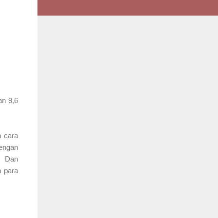
an 9,6
n cara
engan
g. Dan
h para