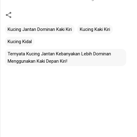
Kucing Jantan Dominan Kaki Kiri
Kucing Kaki Kiri
Kucing Kidal
Ternyata Kucing Jantan Kebanyakan Lebih Dominan
Menggunakan Kaki Depan Kiri!
C
o
m
m
e
n
t
s