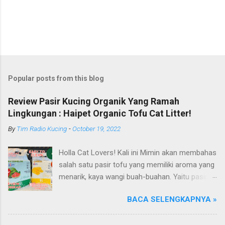
Popular posts from this blog
Review Pasir Kucing Organik Yang Ramah
Lingkungan : Haipet Organic Tofu Cat Litter!
By
Tim Radio Kucing
-
October 19, 2022
Holla Cat Lovers! Kali ini Mimin akan membahas
salah satu pasir tofu yang memiliki aroma yang
menarik, kaya wangi buah-buahan. Yaitu pasir
kucing Organik Haipet Organic Tofu Cat Litter!
BACA SELENGKAPNYA »
Haipet merupakan salah satu merk produk
kucing yang diproduksi oleh PT. Arthacat Tirta
Surya, Indonesia. Perusahaan ini bergerak di