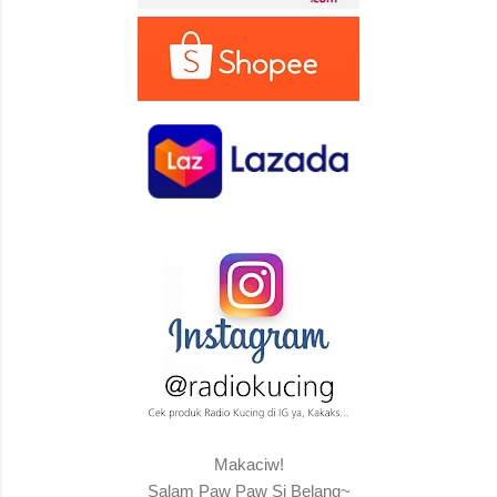
Makaciw!
Salam Paw Paw Si Belang~