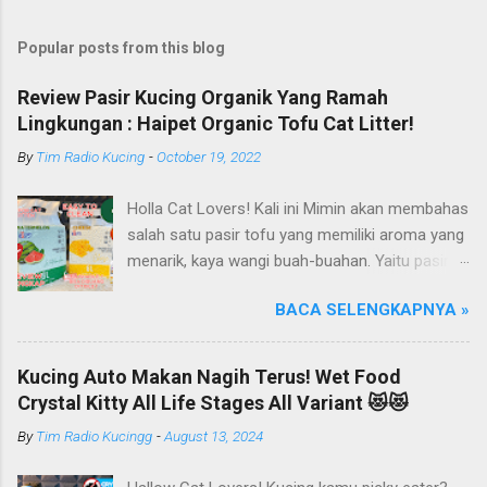
Popular posts from this blog
Review Pasir Kucing Organik Yang Ramah
Lingkungan : Haipet Organic Tofu Cat Litter!
By
Tim Radio Kucing
-
October 19, 2022
Holla Cat Lovers! Kali ini Mimin akan membahas
salah satu pasir tofu yang memiliki aroma yang
menarik, kaya wangi buah-buahan. Yaitu pasir
kucing Organik Haipet Organic Tofu Cat Litter!
BACA SELENGKAPNYA »
Haipet merupakan salah satu merk produk
kucing yang diproduksi oleh PT. Arthacat Tirta
Surya, Indonesia. Perusahaan ini bergerak di
Kucing Auto Makan Nagih Terus! Wet Food
bidang produk perlengkapan kucing, seperti Cat
Crystal Kitty All Life Stages All Variant 😻😻
Tree Furniture, Cat Accessories, Cat Food, Cat
By
Tim Radio Kucingg
-
August 13, 2024
Litter, Cat Sandbox/Cat Litter, dan lain-lain.
Beberapa produk yang sudah dikenal terlebih