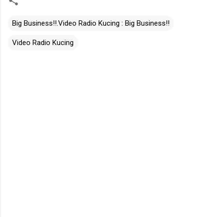
Big Business!!.Video Radio Kucing : Big Business!!
Video Radio Kucing
C
o
m
m
e
n
t
s