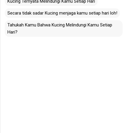
Kucing Ternyata Melindungi Kamu Setiap Hari
Secara tidak sadar Kucing menjaga kamu setiap hari loh!
Tahukah Kamu Bahwa Kucing Melindungi Kamu Setiap
Hari?
C
o
m
m
e
n
t
s