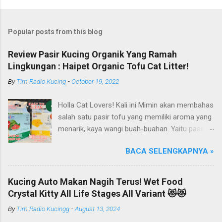
Popular posts from this blog
Review Pasir Kucing Organik Yang Ramah
Lingkungan : Haipet Organic Tofu Cat Litter!
By
Tim Radio Kucing
-
October 19, 2022
Holla Cat Lovers! Kali ini Mimin akan membahas
salah satu pasir tofu yang memiliki aroma yang
menarik, kaya wangi buah-buahan. Yaitu pasir
kucing Organik Haipet Organic Tofu Cat Litter!
BACA SELENGKAPNYA »
Haipet merupakan salah satu merk produk
kucing yang diproduksi oleh PT. Arthacat Tirta
Surya, Indonesia. Perusahaan ini bergerak di
Kucing Auto Makan Nagih Terus! Wet Food
bidang produk perlengkapan kucing, seperti Cat
Crystal Kitty All Life Stages All Variant 😻😻
Tree Furniture, Cat Accessories, Cat Food, Cat
By
Tim Radio Kucingg
-
August 13, 2024
Litter, Cat Sandbox/Cat Litter, dan lain-lain.